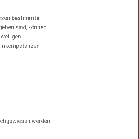
üssen
bestimmte
geben sind, können
weiligen
Kernkompetenzen
achgewiesen werden.