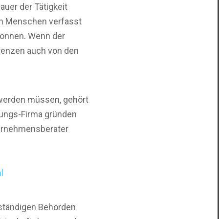
auer der Tätigkeit
von Menschen verfasst
können. Wenn der
ferenzen auch von den
 werden müssen, gehört
tungs-Firma gründen
ternehmensberater
l
uständigen Behörden