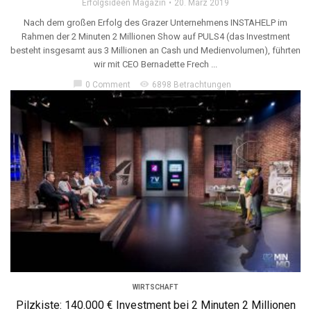
Erfolgsideen Magazin
20. März 2019
Nach dem großen Erfolg des Grazer Unternehmens INSTAHELP im
Rahmen der 2 Minuten 2 Millionen Show auf PULS4 (das Investment
besteht insgesamt aus 3 Millionen an Cash und Medienvolumen), führten
wir mit CEO Bernadette Frech ...
chat_bubble
visibility
0 Comment
6898 Betrachtungen
WIRTSCHAFT
Pilzkiste: 140.000 € Investment bei 2 Minuten 2 Millionen